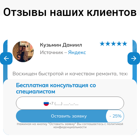
Отзывы наших клиентов
Кузьмин Даниил
Нужна консультация?
Источник –
Яндекс
Закажите бесплатную консультацию
Восхищен быстротой и качеством ремонта, техника
Бесплатная консультация со
специалистом
Оставить заявку
Нажимая на кнопку "Оставить заявку" Вы соглашаетесь c
политикой
конфиденциальности