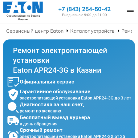
+7 (843) 254-50-42
Ежедневно с 9:00 до 21:00
Сервисный центр Eaton
в
Казани
Сервисный центр Eaton
Каталог устройств
Ремон
Ремонт электропитающей
установки
Eaton APR24-3G в Казани
Официальный сервис
Гарантийное обслуживание
электропитающей установки Eaton APR24-3G до 3 лет
Диагностика за наш счет,
ремонт по желанию
Бесплатный выезд курьера
в день обращения
Срочный ремонт
электропитающей установки Eaton APR24-3G от 35