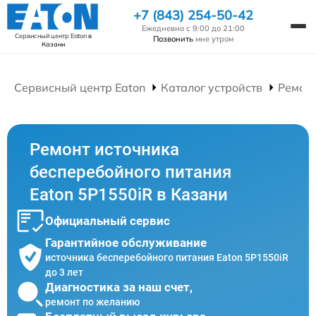
+7 (843) 254-50-42
Ежедневно с 9:00 до 21:00
Сервисный центр Eaton
в
Позвонить
мне утром
Казани
Сервисный центр Eaton
Каталог устройств
Ремонт
Ремонт источника
бесперебойного питания
Eaton 5P1550iR в Казани
Официальный сервис
Гарантийное обслуживание
источника бесперебойного питания Eaton 5P1550iR
до 3 лет
Диагностика за наш счет,
ремонт по желанию