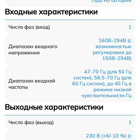
года на батареи
Входные характеристики
1
Число фаз (вход)
160В-294В (с
Диапазон входного
возможностью
регулировки до
напряжения
150В-294В)
47-70 Гц (для 50 Гц
систем), 56.5-70 Гц (для
Диапазон входной
60 Гц систем), до 40 Гц в
частоты
режиме низкой
чувствительности Гц
Выходные характеристики
1
Число фаз (выход)
230 В (+6/-10 %) (с