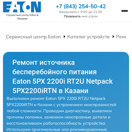
+7 (843) 254-50-42
Ежедневно с 9:00 до 21:00
Сервисный центр Eaton
в
Позвонить
мне утром
Казани
Сервисный центр Eaton
Каталог устройств
Ремонт
Ремонт источника
бесперебойного питания
Eaton 5PX 2200i RT2U Netpack
5PX2200iRTN в Казани
Выполняем ремонт Eaton 5PX 2200i RT2U Netpack
5PX2200iRTN в Казани с устранением неисправностей
любой сложности. Проводим диагностику, выявляем
причины поломки, заменяем неисправные детали и
восстанавливаем работоспособность устройства.
Используем оригинальные или рекомендованные