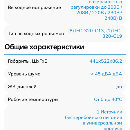
возможностью
регулировки до 200В /
Выходное напряжение
208В / 220В / 230В /
240В) В
(8) IEC-320-C13, (1) IEC-
Тип выходных разъемов
320-C19
Общие характеристики
441x522x86.2
Габариты, ШхГхВ
< 45 дБА дБА
Уровень шума
да
ЖК-дисплей
От 0 до 40°C
Рабочие температуры
1 Источник
бесперебойного питания
в универсальном
корпусе