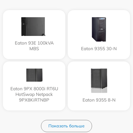
Eaton 93E 100kVA
MBS
Eaton 9355 30-N
Eaton 9PX 8000i RT6U
HotSwap Netpack
9PX8KiRTNBP
Eaton 9355 8-N
Показать больше