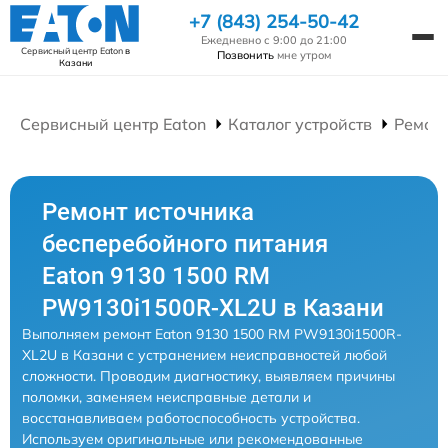
+7 (843) 254-50-42
Ежедневно с 9:00 до 21:00
Сервисный центр Eaton
в
Позвонить
мне утром
Казани
Сервисный центр Eaton
Каталог устройств
Ремонт
Ремонт источника
бесперебойного питания
Eaton 9130 1500 RM
PW9130i1500R-XL2U в Казани
Выполняем ремонт Eaton 9130 1500 RM PW9130i1500R-
XL2U в Казани с устранением неисправностей любой
сложности. Проводим диагностику, выявляем причины
поломки, заменяем неисправные детали и
восстанавливаем работоспособность устройства.
Используем оригинальные или рекомендованные