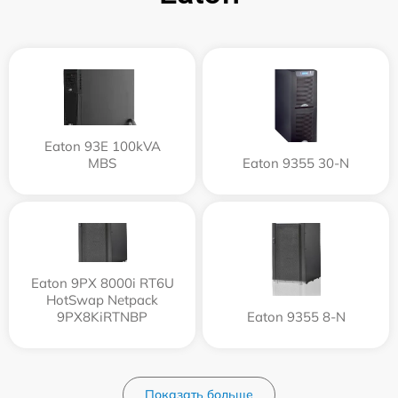
Eaton 93E 100kVA
MBS
Eaton 9355 30-N
Eaton 9PX 8000i RT6U
HotSwap Netpack
9PX8KiRTNBP
Eaton 9355 8-N
Показать больше