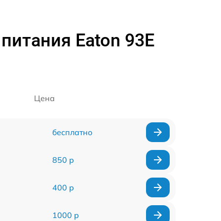
питания Eaton 93E
Цена
бесплатно
850 р
400 р
1000 р