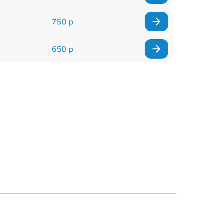
750 р
650 р