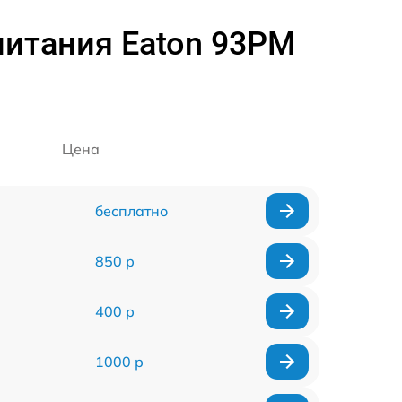
питания Eaton 93PM
Цена
бесплатно
850 р
400 р
1000 р