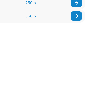
750 р
650 р