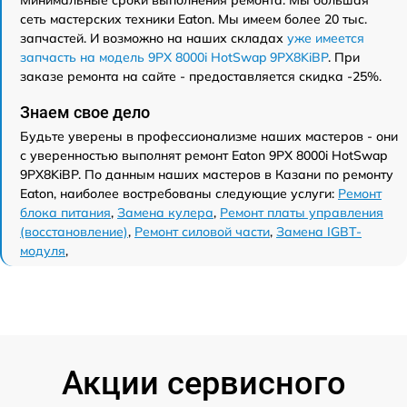
Минимальные сроки выполнения ремонта. Мы большая
сеть мастерских техники Eaton. Мы имеем более 20 тыс.
запчастей. И возможно на наших складах
уже имеется
запчасть на модель 9PX 8000i HotSwap 9PX8KiBP
. При
заказе ремонта на сайте - предоставляется скидка -25%.
Знаем свое дело
Будьте уверены в профессионализме наших мастеров - они
с уверенностью выполнят ремонт Eaton 9PX 8000i HotSwap
9PX8KiBP. По данным наших мастеров в Казани по ремонту
Eaton, наиболее востребованы следующие услуги:
Ремонт
блока питания
,
Замена кулера
,
Ремонт платы управления
(восстановление)
,
Ремонт силовой части
,
Замена IGBT-
модуля
,
Акции сервисного