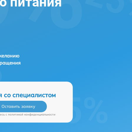
о питания
 желанию
бращения
я со специалистом
Оставить заявку
есь c
политикой конфиденциальности